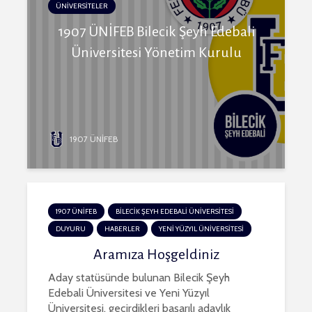
ÜNİVERSİTELER
1907 ÜNİFEB Bilecik Şeyh Edebali
Üniversitesi Yönetim Kurulu
1907 ÜNİFEB
1907 ÜNİFEB
BİLECİK ŞEYH EDEBALİ ÜNİVERSİTESİ
DUYURU
HABERLER
YENİ YÜZYIL ÜNİVERSİTESİ
Aramıza Hoşgeldiniz
Aday statüsünde bulunan Bilecik Şeyh
Edebali Üniversitesi ve Yeni Yüzyıl
Üniversitesi, geçirdikleri başarılı adaylık