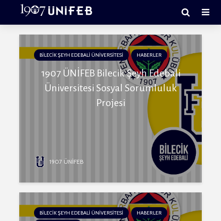
BİLECİK ŞEYH EDEBALİ ÜNİVERSİTESİ
HABERLER
1907 ÜNİFEB Bilecik Şeyh Edebali
Üniversitesi Sosyal Sorumluluk
Projesi
1907 ÜNİFEB
BİLECİK ŞEYH EDEBALİ ÜNİVERSİTESİ
HABERLER