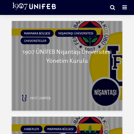
MARMARA BÖLGESİ
NİŞANTAŞI ÜNİVERSİTESİ
ÜNİVERSİTELER
1907 ÜNİFEB Nişantaşı Üniversitesi
Yönetim Kurulu
1907 ÜNİFEB
HABERLER
MARMARA BÖLGESİ