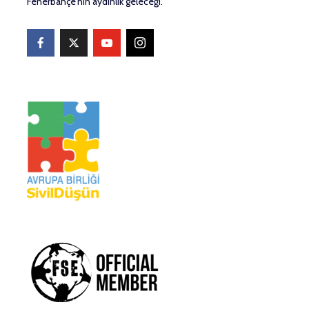
Fenerbahçe'nin aydınlık geleceği.