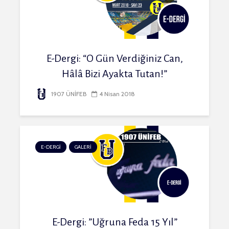
E-Dergi: “O Gün Verdiğiniz Can,
Hâlâ Bizi Ayakta Tutan!”
1907 ÜNİFEB
4 Nisan 2018
E-DERGİ
GALERİ
E-Dergi: ”Uğruna Feda 15 Yıl”