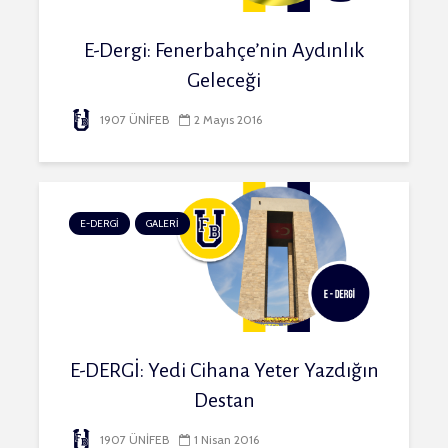
E-Dergi: Fenerbahçe’nin Aydınlık
Geleceği
1907 ÜNİFEB
2 Mayıs 2016
E-DERGİ
GALERİ
E-DERGİ: Yedi Cihana Yeter Yazdığın
Destan
1907 ÜNİFEB
1 Nisan 2016