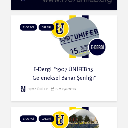
E-DERGİ
GALERİ
E-Dergi: “1907 ÜNİFEB 15.
Geleneksel Bahar Şenliği”
1907 ÜNİFEB
8 Mayıs 2018
E-DERGİ
GALERİ