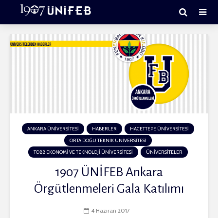
ANKARA ÜNİVERSİTESİ
HABERLER
HACETTEPE ÜNİVERSİTESİ
ORTA DOĞU TEKNİK ÜNİVERSİTESİ
TOBB EKONOMİ VE TEKNOLOJİ ÜNİVERSİTESİ
ÜNİVERSİTELER
1907 ÜNİFEB Ankara
Örgütlenmeleri Gala Katılımı
4 Haziran 2017