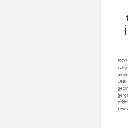
1907
çalış
üyele
ÜNİFE
geçmi
gerçe
etkin
teşek