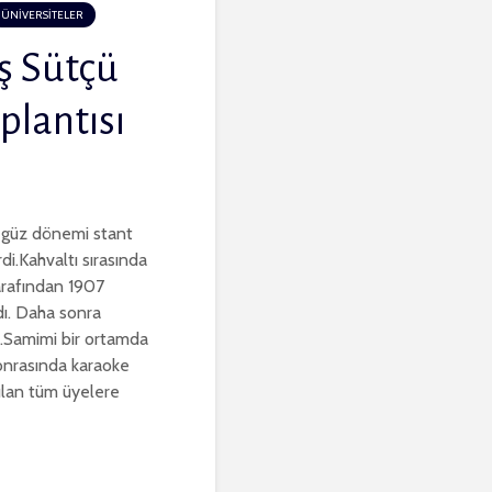
ÜNİVERSİTELER
 Sütçü
plantısı
güz dönemi stant
di.Kahvaltı sırasında
arafından 1907
dı. Daha sonra
.Samimi bir ortamda
sonrasında karaoke
atılan tüm üyelere