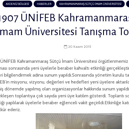
AKDENİZ BÖLGESİ
HABERLER
KAHRAMANMARAŞ SÜTÇÜ İMAM ÜNİVERSİTESİ
1907 ÜNİFEB Kahramanmaraş
İmam Üniversitesi Tanışma To
20 Kasım 2015
 ÜNİFEB Kahramanmaraş Sütçü İmam Üniversitesi örgütlenmemiz 
ması sonrasında yeni üyelerle beraber kahvaltı etkinliği gerçekleştir
ri bilgilendirmek adına sunum yapıldı.Sonrasında yönetim kurulu t
B’in misyonu, vizyonu, değerleri ve hedefleri yeni üyelere aktarıl
ş dönemde yapılmış olan organizasyonlar hakkında sunum yapıldı
kleşen toplantıya çok sayıda yeni üye katılım gösterdi. Toplantı 
liği yaplılarak üyelerle beraber eğlenceli vakit geçirildi.Etkinliğe k
kür ederiz.