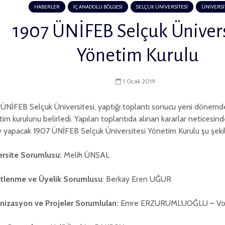
HABERLER
İÇ ANADOLU BÖLGESİ
SELÇUK ÜNİVERSİTESİ
ÜNİVERSİ
1907 ÜNİFEB Selçuk Ünivers
Yönetim Kurulu
1 Ocak 2019
ÜNİFEB Selçuk Üniversitesi, yaptığı toplantı sonucu yeni dönemd
im kurulunu belirledi. Yapılan toplantıda alınan kararlar netices
 yapacak 1907 ÜNİFEB Selçuk Üniversitesi Yönetim Kurulu şu şekil
ersite Sorumlusu:
Melih ÜNSAL
tlenme ve Üyelik Sorumlusu
: Berkay Eren UĞUR
nizasyon ve Projeler Sorumluları:
Emre ERZURUMLUOĞLU – Vo