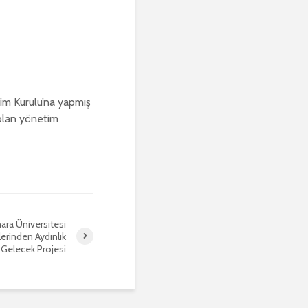
m Kurulu’na yapmış
 olan yönetim
ra Üniversitesi
lerinden Aydınlık
Gelecek Projesi