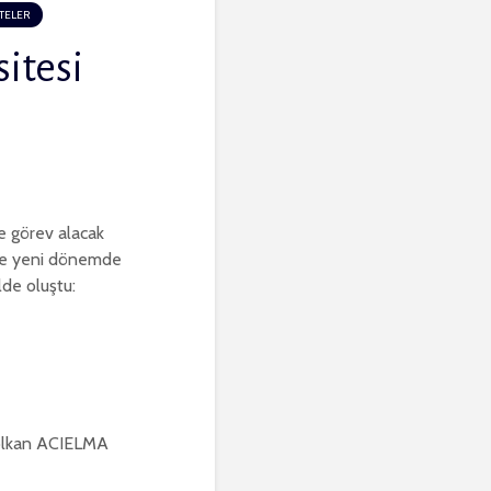
TELER
itesi
e görev alacak
inde yeni dönemde
de oluştu:
lkan ACIELMA