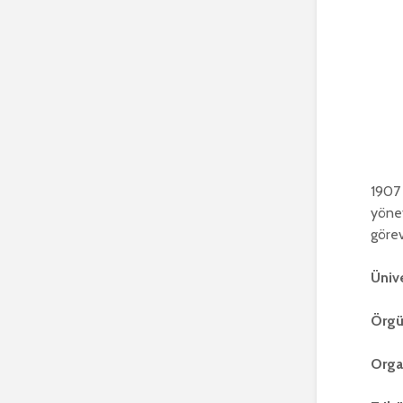
1907 
yönet
görev
Üniv
Örgü
Orga