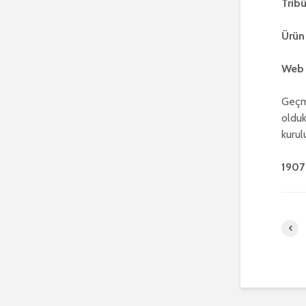
Trib
Ürün
Web 
Geçm
olduk
kurul
1907 