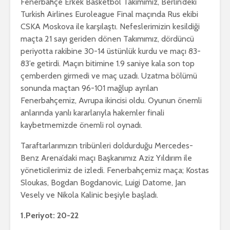
Fenerbahçe Erkek Basketbol Takımımız, Berlin’deki
Turkish Airlines Euroleague Final maçında Rus ekibi
CSKA Moskova ile karşılaştı. Nefeslerimizin kesildiği
maçta 21 sayı geriden dönen Takımımız, dördüncü
periyotta rakibine 30-14 üstünlük kurdu ve maçı 83-
83’e getirdi. Maçın bitimine 1.9 saniye kala son top
çemberden girmedi ve maç uzadı. Uzatma bölümü
sonunda maçtan 96-101 mağlup ayrılan
Fenerbahçemiz, Avrupa ikincisi oldu. Oyunun önemli
anlarında yanlı kararlarıyla hakemler finali
kaybetmemizde önemli rol oynadı.
Taraftarlarımızın tribünleri doldurduğu Mercedes-
Benz Arena’daki maçı Başkanımız Aziz Yıldırım ile
yöneticilerimiz de izledi. Fenerbahçemiz maça; Kostas
Sloukas, Bogdan Bogdanovic, Luigi Datome, Jan
Vesely ve Nikola Kalinic beşiyle başladı.
1.Periyot: 20-22