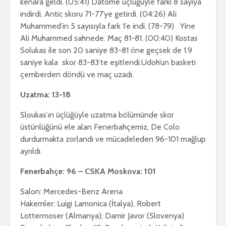
kenara geldi. (05:41) Datome üçlüğüyle farkı 8 sayıya
indirdi, Antic skoru 71-77’ye getirdi. (04:26) Ali
Muhammed’in 5 sayısıyla fark 1’e indi. (78-79) Yine
Ali Muhammed sahnede. Maç 81-81. (00:40) Kostas
Solukas ile son 20 saniye 83-81 öne geçsek de 1.9
saniye kala skor 83-83’te eşitlendi.Udoh’un basketi
çemberden döndü ve maç uzadı.
Uzatma: 13-18
Sloukas’ın üçlüğüyle uzatma bölümünde skor
üstünlüğünü ele alan Fenerbahçemiz, De Colo
durdurmakta zorlandı ve mücadeleden 96-101 mağlup
ayrıldı.
Fenerbahçe: 96 – CSKA Moskova: 101
Salon: Mercedes-Benz Arena
Hakemler: Luigi Lamonica (İtalya), Robert
Lottermoser (Almanya), Damir Javor (Slovenya)