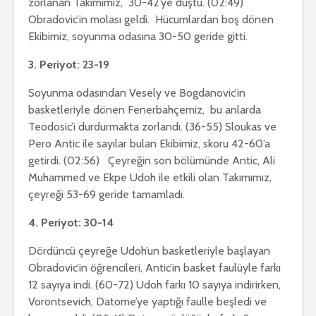
zorlanan Takımımız, 30-42’ye düştü. (02:49)
Obradovic’in molası geldi. Hücumlardan boş dönen
Ekibimiz, soyunma odasına 30-50 geride gitti.
3. Periyot: 23-19
Soyunma odasından Vesely ve Bogdanovic’in
basketleriyle dönen Fenerbahçemiz, bu anlarda
Teodosic’i durdurmakta zorlandı. (36-55) Sloukas ve
Pero Antic ile sayılar bulan Ekibimiz, skoru 42-60’a
getirdi. (02:56) Çeyreğin son bölümünde Antic, Ali
Muhammed ve Ekpe Udoh ile etkili olan Takımımız,
çeyreği 53-69 geride tamamladı.
4. Periyot: 30-14
Dördüncü çeyreğe Udoh’un basketleriyle başlayan
Obradovic’in öğrencileri, Antic’in basket faulüyle farkı
12 sayıya indi. (60-72) Udoh farkı 10 sayıya indirirken,
Vorontsevich, Datome’ye yaptığı faulle beşledi ve