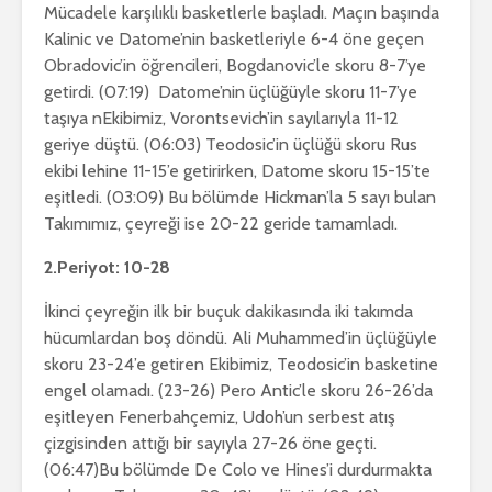
Mücadele karşılıklı basketlerle başladı. Maçın başında
Kalinic ve Datome’nin basketleriyle 6-4 öne geçen
Obradovic’in öğrencileri, Bogdanovic’le skoru 8-7’ye
getirdi. (07:19) Datome’nin üçlüğüyle skoru 11-7’ye
taşıya nEkibimiz, Vorontsevich’in sayılarıyla 11-12
geriye düştü. (06:03) Teodosic’in üçlüğü skoru Rus
ekibi lehine 11-15’e getirirken, Datome skoru 15-15’te
eşitledi. (03:09) Bu bölümde Hickman’la 5 sayı bulan
Takımımız, çeyreği ise 20-22 geride tamamladı.
2.Periyot: 10-28
İkinci çeyreğin ilk bir buçuk dakikasında iki takımda
hücumlardan boş döndü. Ali Muhammed’in üçlüğüyle
skoru 23-24’e getiren Ekibimiz, Teodosic’in basketine
engel olamadı. (23-26) Pero Antic’le skoru 26-26’da
eşitleyen Fenerbahçemiz, Udoh’un serbest atış
çizgisinden attığı bir sayıyla 27-26 öne geçti.
(06:47)Bu bölümde De Colo ve Hines’i durdurmakta