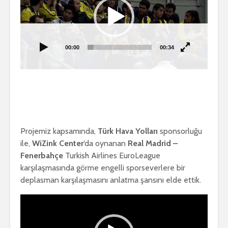
00:00
00:34
Projemiz kapsamında,
Türk Hava Yolları
sponsorluğu
ile,
WiZink Center
‘da oynanan
Real Madrid –
Fenerbahçe
Turkish Airlines EuroLeague
karşılaşmasında görme engelli sporseverlere bir
deplasman karşılaşmasını anlatma şansını elde ettik.
Video
oynatıcı