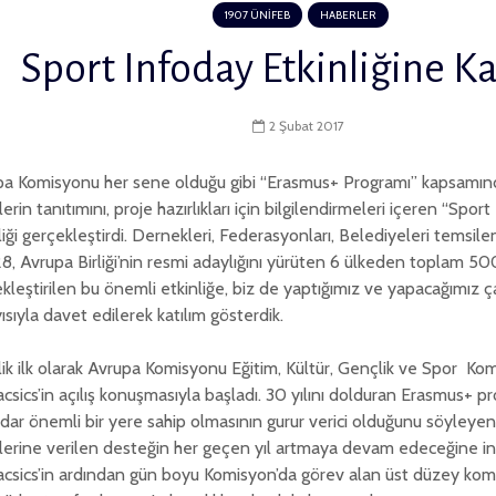
1907 ÜNİFEB
HABERLER
Sport Infoday Etkinliğine Ka
2 Şubat 2017
pa Komisyonu her sene olduğu gibi “Erasmus+ Programı” kapsamınd
lerin tanıtımını, proje hazırlıkları için bilgilendirmeleri içeren “Sport
liği gerçekleştirdi. Dernekleri, Federasyonları, Belediyeleri temsilen
8, Avrupa Birliği’nin resmi adaylığını yürüten 6 ülkeden toplam 500 
kleştirilen bu önemli etkinliğe, biz de yaptığımız ve yapacağımız ç
ısıyla davet edilerek katılım gösterdik.
lik ilk olarak Avrupa Komisyonu Eğitim, Kültür, Gençlik ve Spor Kom
csics’in açılış konuşmasıyla başladı. 30 yılını dolduran Erasmus+ 
dar önemli bir yere sahip olmasının gurur verici olduğunu söyleyen
lerine verilen desteğin her geçen yıl artmaya devam edeceğine inan
csics’in ardından gün boyu Komisyon’da görev alan üst düzey komi