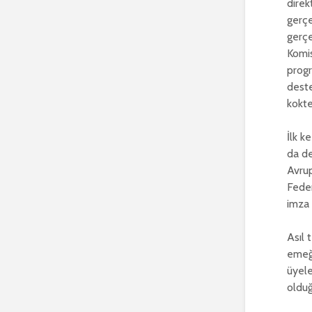
direk
gerçe
gerçe
Komis
progr
deste
kokte
İlk k
da de
Avrup
Feder
imza 
Asıl 
emeği
üyele
oldu