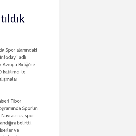
tıldık
a Spor alanındaki
 Infoday” adlı
 Avrupa Birliği’ne
katılımcı ile
alışmalar
iseri Tibor
programında Spor’un
 Navracsics, spor
dığını belirtti.
serler ve