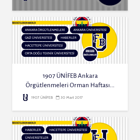
ANKARA ÖRGÜTLENMELERİ
ANKARA ÜNİVERSİTESİ
GAZİ ÜNİVERSİTESİ
HABERLER
HACETTEPE ÜNİVERSİTESİ
ORTA DOĞU TEKNİK ÜNİVERSİTESİ
1907 ÜNİFEB Ankara
Örgütlenmeleri Orman Haftası...
1907 ÜNİFEB
30 Mart 2017
HABERLER
HACETTEPE ÜNİVERSİTESİ
ÜNİVERSİTELER