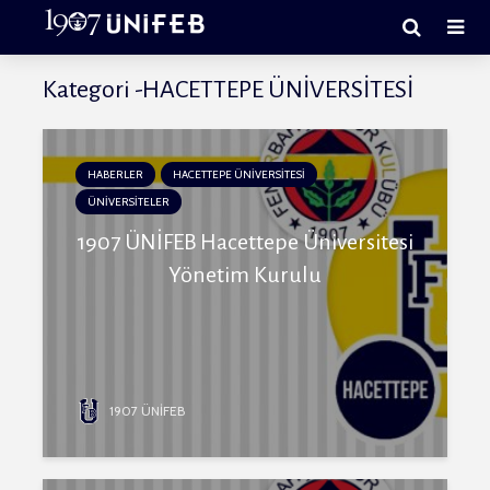
Kategori -HACETTEPE ÜNİVERSİTESİ
HABERLER
HACETTEPE ÜNİVERSİTESİ
ÜNİVERSİTELER
1907 ÜNİFEB Hacettepe Üniversitesi
Yönetim Kurulu
1907 ÜNİFEB