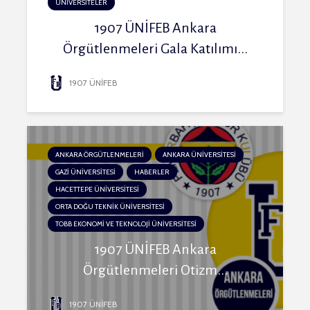
ÜNİVERSİTELER
1907 ÜNİFEB Ankara
Örgütlenmeleri Gala Katılımı...
1907 ÜNİFEB
ANKARA ÖRGÜTLENMELERİ
ANKARA ÜNİVERSİTESİ
GAZİ ÜNİVERSİTESİ
HABERLER
HACETTEPE ÜNİVERSİTESİ
ORTA DOĞU TEKNİK ÜNİVERSİTESİ
TOBB EKONOMİ VE TEKNOLOJİ ÜNİVERSİTESİ
1907 ÜNİFEB Ankara
Örgütlenmeleri Otizm...
1907 ÜNİFEB