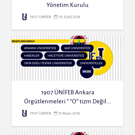
Yönetim Kurulu
1907 ÜNİFEB
30 Eylül 2016
ANKARA ÜNİVERSİTESİ
GAZİ ÜNİVERSİTESİ
HABERLER
HACETTEPE ÜNİVERSİTESİ
ORTA DOĞU TEKNİK ÜNİVERSİTESİ
ÜNİVERSİTELER
1907 ÜNİFEB Ankara
Örgütlenmeleri ” “O” tizm Değil...
1907 ÜNİFEB
21 Nisan 2016