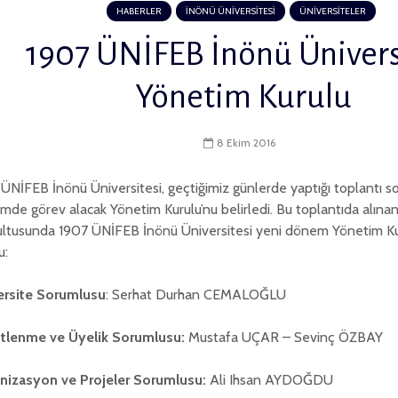
HABERLER
İNÖNÜ ÜNİVERSİTESİ
ÜNİVERSİTELER
1907 ÜNİFEB İnönü Ünivers
Yönetim Kurulu
8 Ekim 2016
ÜNİFEB İnönü Üniversitesi, geçtiğimiz günlerde yaptığı toplantı s
de görev alacak Yönetim Kurulu’nu belirledi. Bu toplantıda alınan
ultusunda 1907 ÜNİFEB İnönü Üniversitesi yeni dönem Yönetim Kur
u:
ersite Sorumlusu
: Serhat Durhan CEMALOĞLU
tlenme ve Üyelik Sorumlusu:
Mustafa UÇAR – Sevinç ÖZBAY
nizasyon ve Projeler Sorumlusu:
Ali Ihsan AYDOĞDU