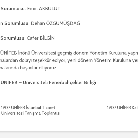
 Sorumlusu:
Emin AKBULUT
ün Sorumlusu:
Dehan ÖZGÜMÜŞDAĞ
Sorumlusu:
Cafer BİLGİN
 ÜNİFEB İnönü Üniversitesi geçmiş dönem Yönetim Kuruluna yapmı
malardan dolayı teşekkür ediyor, yeni dönem Yönetim Kuruluna y
malarında başarılar diliyoruz.
ÜNİFEB – Üniversiteli Fenerbahçeliler Birliği
1907 ÜNİFEB İstanbul Ticaret
1907 ÜNİFEB Kaf
Üniversitesi Tanışma Toplantısı