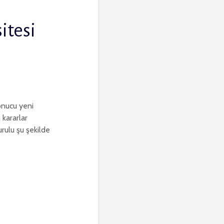
itesi
onucu yeni
 kararlar
ulu şu şekilde