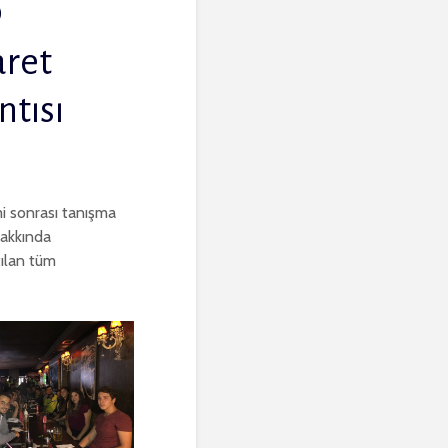
aret
ntısı
i sonrası tanışma
hakkında
tılan tüm