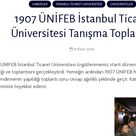
HABERLER
İSTANBUL TİCARET ÜNİVERSİTESİ
ÜNİVERSİTELER
1907 ÜNİFEB İstanbul Tic
Üniversitesi Tanışma Topla
8 Ekim 2016
ÜNİFEB İstanbul Ticaret Üniversitesi örgütlenmemiz stant dönem
i ve toplantısını gerçekleştirdi. Yemeğin ardından 1907 ÜNİFEB 
lendirmenin yapıldığı toplantı soru-cevap ağırlıklı şeklinde geçti. Ka
rimize teşekkür ederiz.