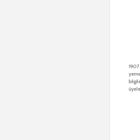
1907 
yemeğ
bilgi
üyele