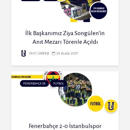
İlk Başkanımız Ziya Songülen’in
Anıt Mezarı Törenle Açıldı
1907 ÜNİFEB
29 Aralık 2017
FENERBAHÇE SK
FUTBOL
Fenerbahçe 2-0 İstanbulspor