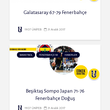
Galatasaray 67-79 Fenerbahçe
1907 ÜNİFEB
31 Aralık 2017
BASKETBOL
FENERBAHÇE SK
HABERLER
Beşiktaş Sompo Japan 71-76
Fenerbahçe Doğuş
1907 ÜNİFEB
31 Aralık 2017