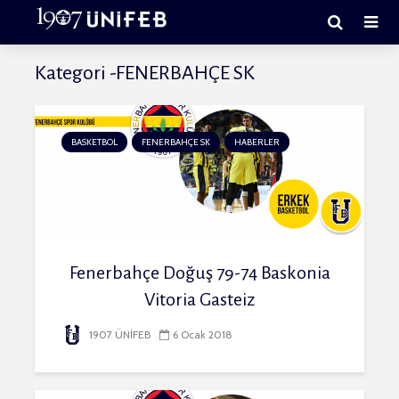
Kategori -FENERBAHÇE SK
BASKETBOL
FENERBAHÇE SK
HABERLER
Fenerbahçe Doğuş 79-74 Baskonia
Vitoria Gasteiz
1907 ÜNİFEB
6 Ocak 2018