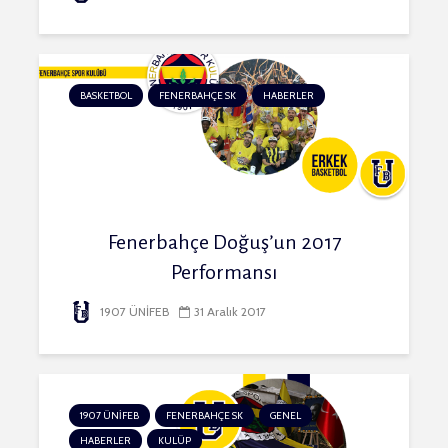
BASKETBOL
FENERBAHÇE SK
HABERLER
Fenerbahçe Doğuş’un 2017
Performansı
1907 ÜNİFEB
31 Aralık 2017
1907 ÜNİFEB
FENERBAHÇE SK
GENEL
HABERLER
KULÜP