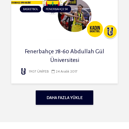
BASKETBOL
FENERBAHÇE SK
Fenerbahçe 78-60 Abdullah Gül
Üniversitesi
1907 ÜNİFEB
24 Aralık 2017
DAHA FAZLA YÜKLE