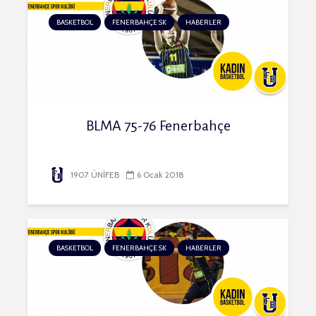
BASKETBOL
FENERBAHÇE SK
HABERLER
BLMA 75-76 Fenerbahçe
1907 ÜNİFEB
6 Ocak 2018
BASKETBOL
FENERBAHÇE SK
HABERLER