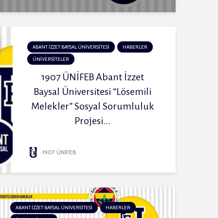
ABANT İZZET BAYSAL ÜNİVERSİTESİ
HABERLER
ÜNİVERSİTELER
1907 ÜNİFEB Abant İzzet
Baysal Üniversitesi “Lösemili
Melekler” Sosyal Sorumluluk
Projesi...
1907 ÜNİFEB
ABANT İZZET BAYSAL ÜNİVERSİTESİ
HABERLER