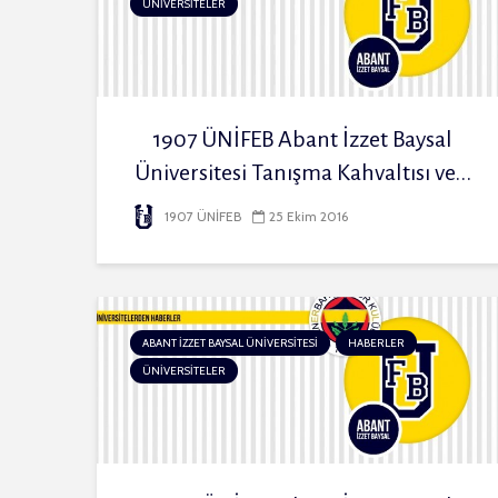
ÜNİVERSİTELER
1907 ÜNİFEB Abant İzzet Baysal
Üniversitesi Tanışma Kahvaltısı ve...
1907 ÜNİFEB
25 Ekim 2016
ABANT İZZET BAYSAL ÜNİVERSİTESİ
HABERLER
ÜNİVERSİTELER