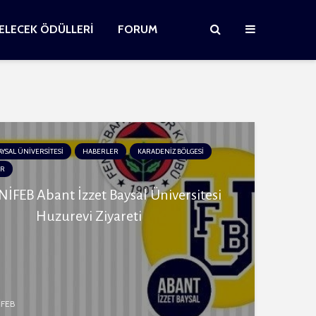
GELECEK ÖDÜLLERİ
FORUM
AYSAL ÜNİVERSİTESİ
HABERLER
KARADENİZ BÖLGESİ
ER
İFEB Abant İzzet Baysal Üniversitesi
Huzurevi Ziyareti
İFEB