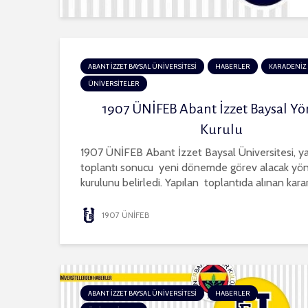
ABANT İZZET BAYSAL ÜNİVERSİTESİ
HABERLER
KARADENİZ 
ÜNİVERSİTELER
1907 ÜNİFEB Abant İzzet Baysal Y
Kurulu
1907 ÜNİFEB Abant İzzet Baysal Üniversitesi, ya
toplantı sonucu yeni dönemde görev alacak yö
kurulunu belirledi. Yapılan toplantıda alınan kararl
1907 ÜNİFEB
ABANT İZZET BAYSAL ÜNİVERSİTESİ
HABERLER