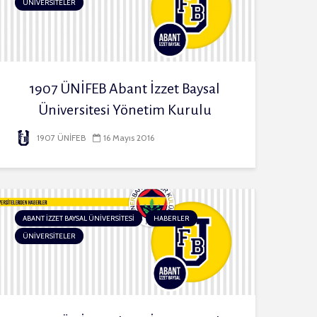
ÜNİVERSİTELER
1907 ÜNİFEB Abant İzzet Baysal
Üniversitesi Yönetim Kurulu
1907 ÜNİFEB
16 Mayıs 2016
ABANT İZZET BAYSAL ÜNİVERSİTESİ
HABERLER
ÜNİVERSİTELER