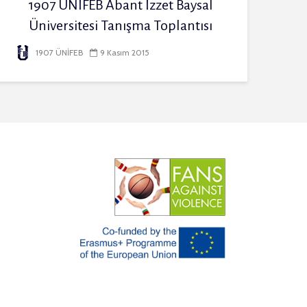
1907 ÜNİFEB Abant İzzet Baysal
Üniversitesi Tanışma Toplantısı
1907 ÜNİFEB
9 Kasım 2015