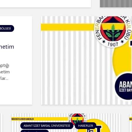
BÖLGESİ
önetim
ptığı
netim
ar...
ABANT İZZET BAYSAL ÜNİVERSİTESİ
HABERLER