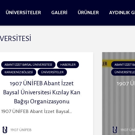
ÜNİVERSİTELER
GALERİ
ÜRÜNLER
AYDINLIK 
İVERSİTESİ
ABANT İZZET BAYSAL ÜNİVERSİTESİ
HABERLER
ABANT İZZET B
KARADENİZ BÖLGESİ
ÜNİVERSİTELER
ÜNİVERSİTEL
1907 ÜNİFEB Abant İzzet
1907 ÜN
Baysal Üniversitesi Kızılay Kan
Bağışı Organizasyonu
1907 ÜNİFEB Abant İzzet Baysal...
1907 ÜNİFEB
1907 ÜN