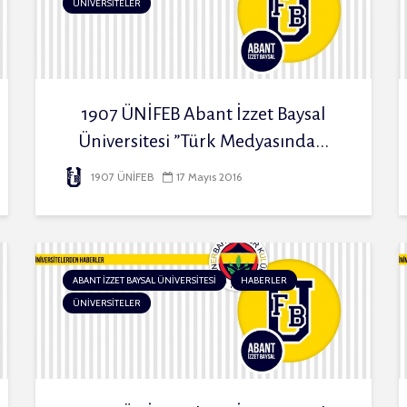
ÜNİVERSİTELER
1907 ÜNİFEB Abant İzzet Baysal
Üniversitesi ”Türk Medyasında...
1907 ÜNİFEB
17 Mayıs 2016
ABANT İZZET BAYSAL ÜNİVERSİTESİ
HABERLER
ÜNİVERSİTELER