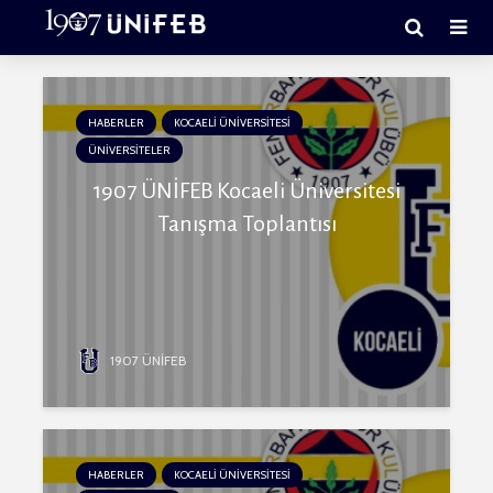
HABERLER
KOCAELİ ÜNİVERSİTESİ
ÜNİVERSİTELER
1907 ÜNİFEB Kocaeli Üniversitesi
Tanışma Toplantısı
1907 ÜNİFEB
HABERLER
KOCAELİ ÜNİVERSİTESİ