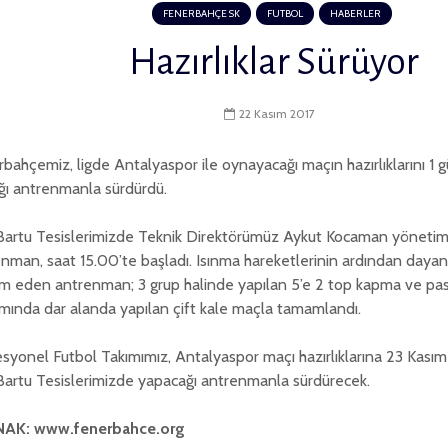
FENERBAHÇE SK
FUTBOL
HABERLER
Hazırlıklar Sürüyor
22 Kasım 2017
bahçemiz, ligde Antalyaspor ile oynayacağı maçın hazırlıklarını 1 g
ğı antrenmanla sürdürdü.
Bartu Tesislerimizde Teknik Direktörümüz Aykut Kocaman yönetim
nman, saat 15.00’te başladı. Isınma hareketlerinin ardından dayanık
 eden antrenman; 3 grup halinde yapılan 5’e 2 top kapma ve pas
ında dar alanda yapılan çift kale maçla tamamlandı.
syonel Futbol Takımımız, Antalyaspor maçı hazırlıklarına 23 Kas
artu Tesislerimizde yapacağı antrenmanla sürdürecek.
AK: www.fenerbahce.org