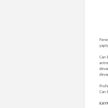
Fener
yaptı
Can 
antre
devam
devam
Profe
Can B
KAYN