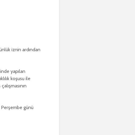
ünlük iznin ardından
inde yapılan
lılık koşusu ile
 çalışmasının
ım Perşembe günü