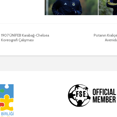
1907 ÜNİFEB Karabağ-Chelsea
Potanın Kraliç
Koreografi Çalışması
Avenida