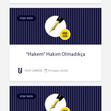
KÖŞE YAZISI
“Hakem” Hakim Olmadıkça
1907 ÜNİFEB
15 Kasım 2003
KÖŞE YAZISI