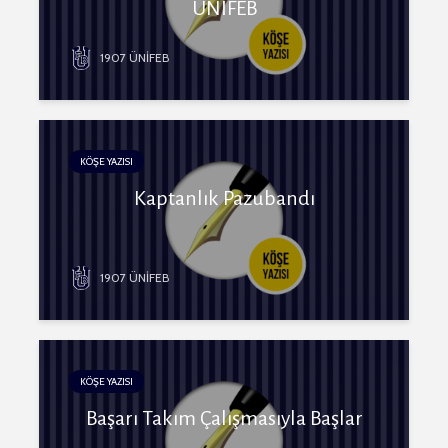
ÜNİFEB
1907 ÜNİFEB
KÖŞE YAZISI
Kaptanlık Pazubandı
1907 ÜNİFEB
KÖŞE YAZISI
Başarı Takım Çalışmasıyla Başlar