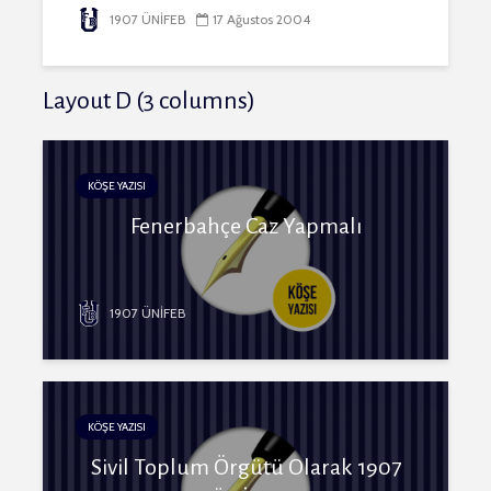
1907 ÜNİFEB
17 Ağustos 2004
Layout D (3 columns)
KÖŞE YAZISI
Fenerbahçe Caz Yapmalı
1907 ÜNİFEB
KÖŞE YAZISI
Sivil Toplum Örgütü Olarak 1907