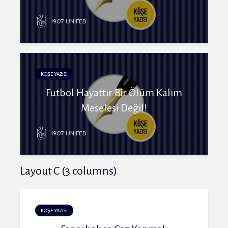
1907 ÜNİFEB
KÖŞE YAZISI
Futbol Hayattır Bir Ölüm Kalım
Meselesi Değil!
1907 ÜNİFEB
Layout C (3 columns)
KÖŞE YAZISI