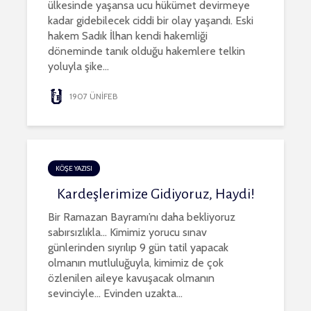
ülkesinde yaşansa ucu hükümet devirmeye
kadar gidebilecek ciddi bir olay yaşandı. Eski
hakem Sadık İlhan kendi hakemliği
döneminde tanık olduğu hakemlere telkin
yoluyla şike...
1907 ÜNİFEB
KÖŞE YAZISI
Kardeşlerimize Gidiyoruz, Haydi!
Bir Ramazan Bayramı’nı daha bekliyoruz
sabırsızlıkla… Kimimiz yorucu sınav
günlerinden sıyrılıp 9 gün tatil yapacak
olmanın mutluluğuyla, kimimiz de çok
özlenilen aileye kavuşacak olmanın
sevinciyle… Evinden uzakta...