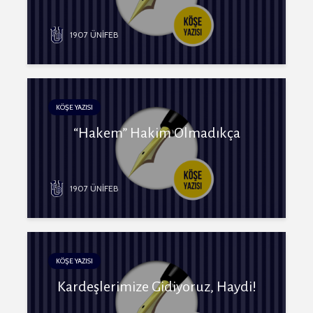
1907 ÜNİFEB
KÖŞE YAZISI
“Hakem” Hakim Olmadıkça
1907 ÜNİFEB
KÖŞE YAZISI
Kardeşlerimize Gidiyoruz, Haydi!